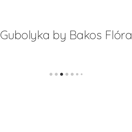
ip to main content
Skip to navigat
Gubolyka by Bakos Flór